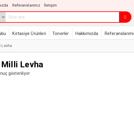
ızda
Referanslarımız
İletişim
ubu
Kırtasiye Ürünleri
Tonerler
Hakkımızda
Referanslarım
li Levha
 Milli Levha
onuç gösteriliyor