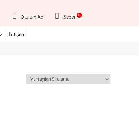
0
Oturum Aç
Sepet
ız
İletişim