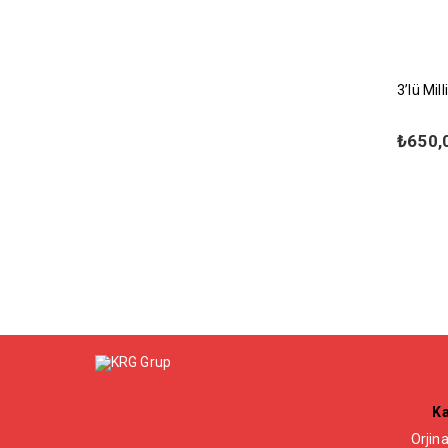
3’lü Mil
₺
650,
Ka
Orjina