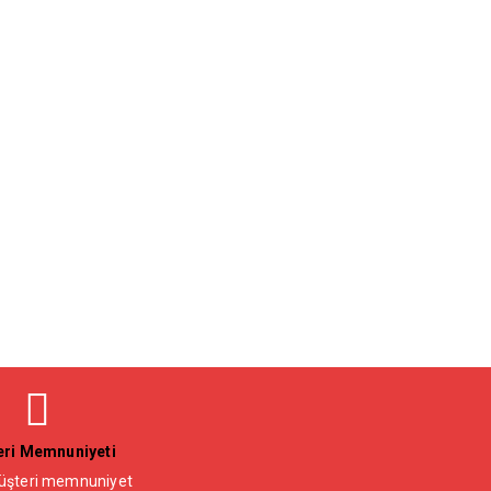
ri Memnuniyeti
şteri memnuniyet