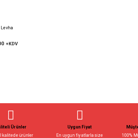
li Levha
00
+KDV
liteli Ürünler
Uygun Fiyat
Müşte
l kalitede ürünler
En uygun fiyatlarla size
100% Mü