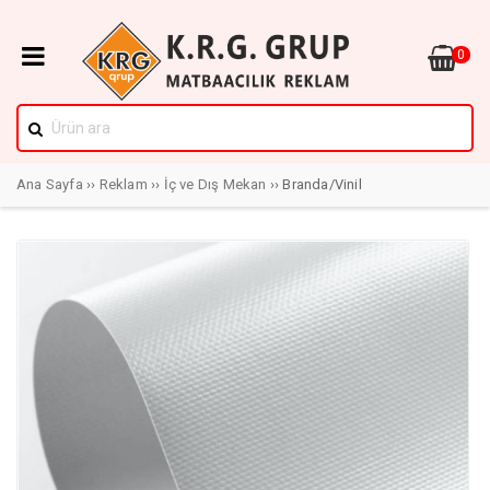
0
Ana Sayfa
››
Reklam
››
İç ve Dış Mekan
›› Branda/Vinil