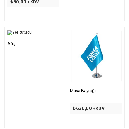
₺
50,00
+KDV
Afiş
Masa Bayrağı
₺
630,00
+KDV