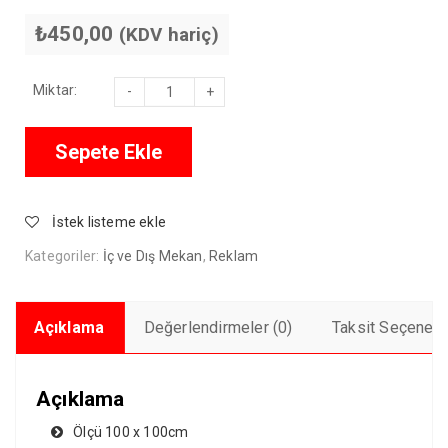
₺450,00
(KDV hariç)
Branda/Vinil
Miktar:
adet
Sepete Ekle
İstek listeme ekle
Kategoriler:
İç ve Dış Mekan
,
Reklam
Açıklama
Değerlendirmeler (0)
Taksit Seçenekl
Açıklama
Ölçü 100 x 100cm