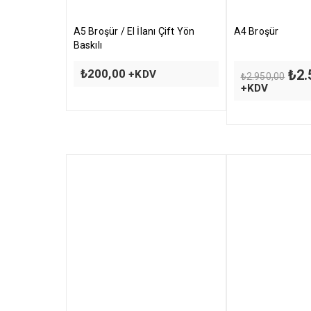
A5 Broşür / El İlanı Çift Yön
A4 Broşür
Baskılı
Orij
₺
200,00
₺
2.
+KDV
₺
2.950,00
fiyat
+KDV
₺2.9