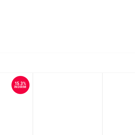
15.3%
İNDİRİM