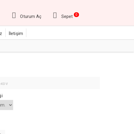
0
Oturum Aç
Sepet
ız
İletişim
+KDV
ği