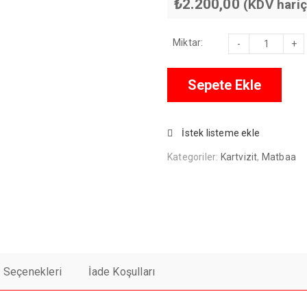
₺2.200,00
(KDV hariç
Standart
Miktar:
Kartvizit
adet
Sepete Ekle
İstek listeme ekle
Kategoriler:
Kartvizit
,
Matbaa
t Seçenekleri
İade Koşulları