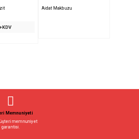
zit
Aidat Makbuzu
+KDV
ri Memnuniyeti
şteri memnuniyet
garantisi.