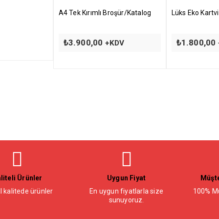
A4 Tek Kırımlı Broşür/Katalog
Lüks Eko Kartvi
₺
3.900,00
₺
1.800,00
+KDV
liteli Ürünler
Uygun Fiyat
Müşte
l kalitede ürünler
En uygun fiyatlarla size
100% Mü
sunuyoruz.