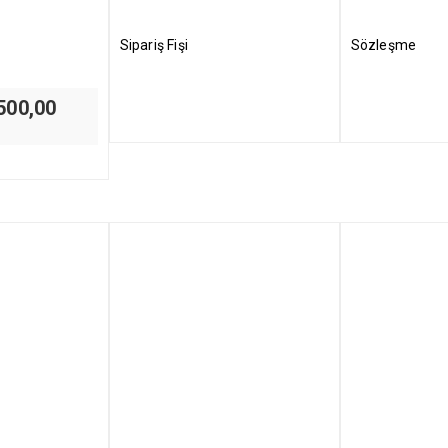
Sipariş Fişi
Sözleşme
inal
Şu
500,00
:
andaki
50,00.
fiyat:
₺2.500,00.