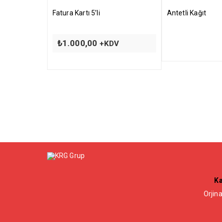
Fatura Kartı 5’li
Antetli Kağıt
₺
1.000,00
+KDV
Ka
Orjina