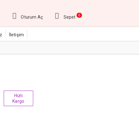
0
Oturum Aç
Sepet
ız
İletişim
Hızlı
Kargo