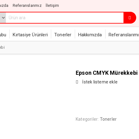
ızda
Referanslarımız
İletişim
ubu
Kırtasiye Ürünleri
Tonerler
Hakkımızda
Referanslarım
ebi
Epson CMYK Mürekkebi
İstek listeme ekle
Kategoriler:
Tonerler