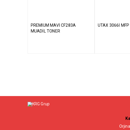
PREMIUM MAVİ CF283A
UTAX 3066İ MFP 
MUADİL TONER
Ka
Orjina