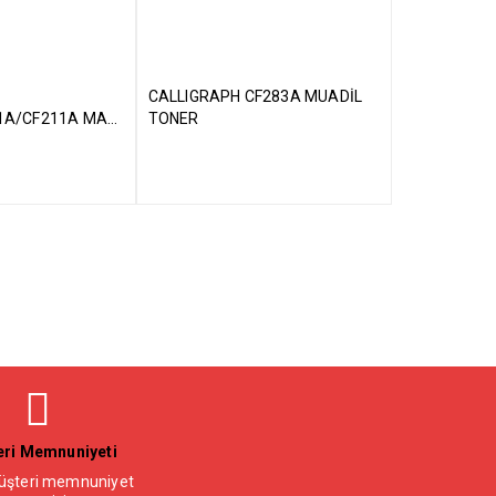
CALLIGRAPH CF283A MUADİL
1A/CF211A MAVİ
TONER
R
ri Memnuniyeti
şteri memnuniyet