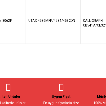
/ 3062P
UTAX 4536MFP/4531/4532DN
CALLIGRAPH
CB541A/CE32
MUADİL TONE
liteli Ürünler
Uygun Fiyat
Müşte
l kalitede ürünler
En uygun fiyatlarla size
100% Mü