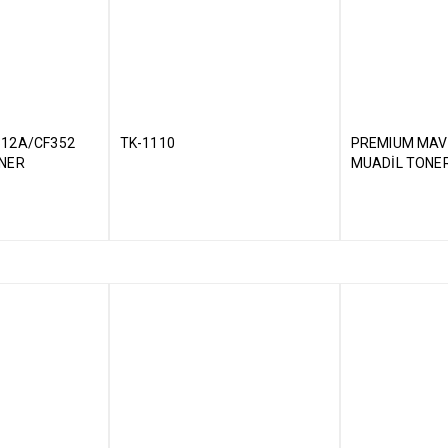
312A/CF352
TK-1110
PREMIUM MAV
ONER
MUADİL TONE