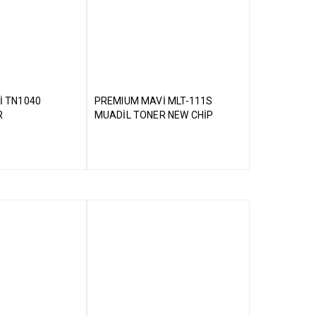
İ TN1040
PREMIUM MAVİ MLT-111S
R
MUADİL TONER NEW CHİP